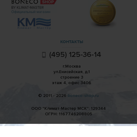
КОНТАКТЫ
(495) 125-36-14
г.Москва
ул.Енисейская, д.1
строение 3
этаж 4, офис 3406
© 2011 - 2026
boneco-shop.ru
ООО "Климат-Мастер МСК": 129344
ОГРН: 1167746208805