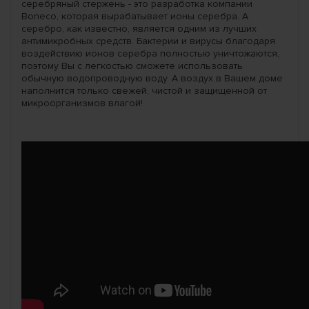
серебряный стержень - это разработка компании
Boneco, которая вырабатывает ионы серебра. А
серебро, как известно, является одним из лучших
антимикробных средств. Бактерии и вирусы благодаря
воздействию ионов серебра полностью уничтожаются,
поэтому Вы с легкостью сможете использовать
обычную водопроводную воду. А воздух в Вашем доме
наполнится только свежей, чистой и защищенной от
микроорганизмов влагой!