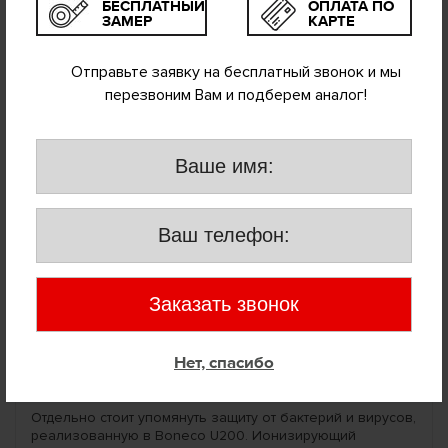
БЕСПЛАТНЫЙ
ОПЛАТА ПО
ЗАМЕР
КАРТЕ
Отправьте заявку на бесплатный звонок и мы
ЗАЩИТА ВАШЕГО ДОМА ОТ БЕЛОГО НАЛЕТА И
БОЛЕЗНЕТВОРНЫХ МИКРООРГАНИЗМОВ!
перезвоним Вам и подберем аналог!
Слышали ли Вы о том, что некоторые увлажнители могут
оставлять белый налет на мебели и предметах
интерьера? Эта проблема с легкостью решена
компанией Boneco! Boneco U200 имеет специальный
картридж - деминирализатор, который чистит воду от
солей жесткости и минеральных примесей. Это именно
они являются причиной, так называемого, белого
налета. Таким образом, используя картридж Boneco,
мебель и другие предметы интерьера будут защищены
от налета. Но и это еще не все! Далее я расскажу, как
можно защититься от болезнетворных микробов при
помощи увлажнителя Boneco U200.
Нет, спасибо
Отдельно стоит упомянуть защиту от бактерий и вирусов,
реализованную в Boneco U200. Ионизирующий