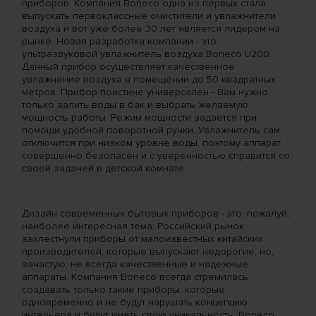
приборов. Компания Boneco одна из первых стала
выпускать первоклассные очистители и увлажнители
воздуха и вот уже более 30 лет является лидером на
рынке. Новая разработка компании - это
ультразвуковой увлажнитель воздуха Boneco U200.
Данный прибор осуществляет качественное
увлажнение воздуха в помещении до 50 квадратных
метров. Прибор поистине универсален - Вам нужно
только залить воды в бак и выбрать желаемую
мощность работы. Режим мощности задается при
помощи удобной поворотной ручки. Увлажнитель сам
отключится при низком уровне воды, поэтому аппарат
совершенно безопасен и с уверенностью справится со
своей задачей в детской комнате.
Дизайн современных бытовых приборов - это, пожалуй,
наиболее интересная тема. Российский рынок
захлестнули приборы от малоизвестных китайских
производителей, которые выпускают недорогие, но,
зачастую, не всегда качественные и надежные
аппараты. Компания Boneco всегда стремилась
создавать только такие приборы, которые
одновременно и не будут нарушать концепцию
интерьера и будут иметь свою уникальность. Boneco