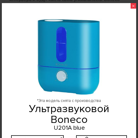
U200 - это аристократичный дизайн, приятный цвет,
×
гармония форм и лучшее качество. Пластик прибора -
прочный, надежный. Управление продумано до
мелочей - ничего лишнего, только самые необходимые
и полезные функции. На лицевой стороне прибора
расположен указатель уровня воды. Он выполнен из
прозрачного пластика и естественным образом
дополняет дизайн устройства.
*Эта модель снята с производства
Ультразвуковой
Boneco
U201A blue