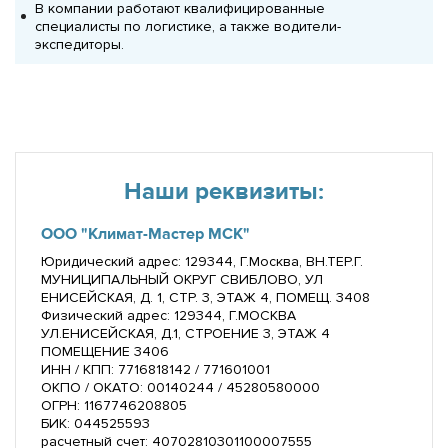
В компании работают квалифицированные
специалисты по логистике, а также водители-
экспедиторы.
Наши реквизиты:
ООО "Климат-Мастер МСК"
Юридический адрес: 129344, Г.Москва, ВН.ТЕР.Г.
МУНИЦИПАЛЬНЫЙ ОКРУГ СВИБЛОВО, УЛ
ЕНИСЕЙСКАЯ, Д. 1, СТР. 3, ЭТАЖ 4, ПОМЕЩ. 3408
Физический адрес: 129344, Г.МОСКВА
УЛ.ЕНИСЕЙСКАЯ, Д.1, СТРОЕНИЕ 3, ЭТАЖ 4
ПОМЕЩЕНИЕ 3406
ИНН / КПП: 7716818142 / 771601001
ОКПО / ОКАТО: 00140244 / 45280580000
ОГРН: 1167746208805
БИК: 044525593
расчетный счет: 40702810301100007555