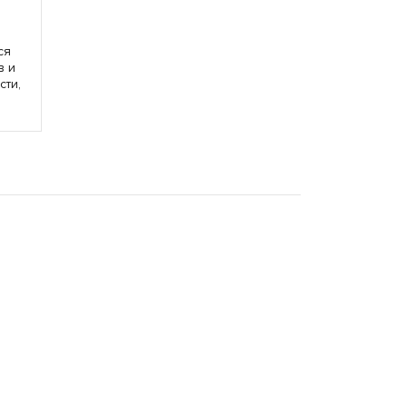
ся
в и
сти,