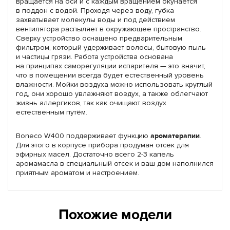
вращается на оси и с каждым вращением окунается
в поддон с водой. Проходя через воду, губка
захватывает молекулы воды и под действием
вентилятора распыляет в окружающее пространство.
Сверху устройство оснащено предварительным
фильтром, который удерживает волосы, бытовую пыль
и частицы грязи. Работа устройства основана
на принципах саморегуляции испарителя — это значит,
что в помещении всегда будет естественный уровень
влажности. Мойки воздуха можно использовать круглый
год, они хорошо увлажняют воздух, а также облегчают
жизнь аллергиков, так как очищают воздух
естественным путём.
Boneco W400 поддерживает функцию
ароматерапии
.
Для этого в корпусе прибора продуман отсек для
эфирных масел. Достаточно всего 2-3 капель
аромамасла в специальный отсек и ваш дом наполнился
приятным ароматом и настроением.
Похожие модели