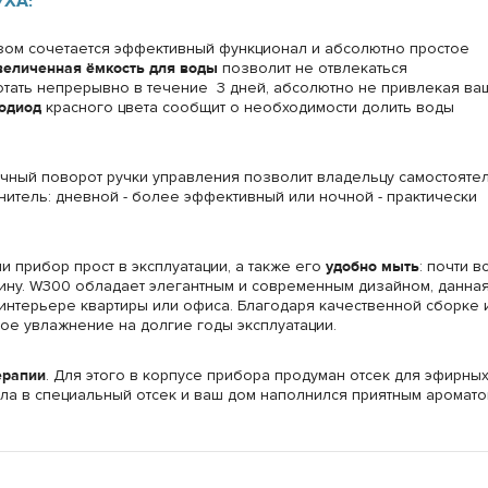
УХА:
зом сочетается эффективный функционал и абсолютно простое
величенная ёмкость для воды
позволит не отвлекаться
отать непрерывно в течение 3 дней, абсолютно не привлекая ва
тодиод
красного цвета сообщит о необходимости долить воды
ный поворот ручки управления позволит владельцу самостояте
нитель: дневной - более эффективный или ночной - практически
 прибор прост в эксплуатации, а также его
удобно мыть
: почти в
ину. W300 обладает элегантным и современным дизайном, данна
интерьере квартиры или офиса. Благодаря качественной сборке 
ое увлажнение на долгие годы эксплуатации.
ерапии
. Для этого в корпусе прибора продуман отсек для эфирны
сла в специальный отсек и ваш дом наполнился приятным аромато