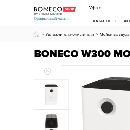
Уфа
КАТАЛОГ
АК
>
Увлажнители-очистители
>
Мойки воздуха
BONECO W300 М