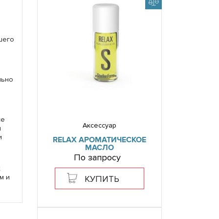
шего
льно
се
Аксессуар
я
и
RELAX АРОМАТИЧЕСКОЕ
МАСЛО
По запросу
х
м и
КУПИТЬ