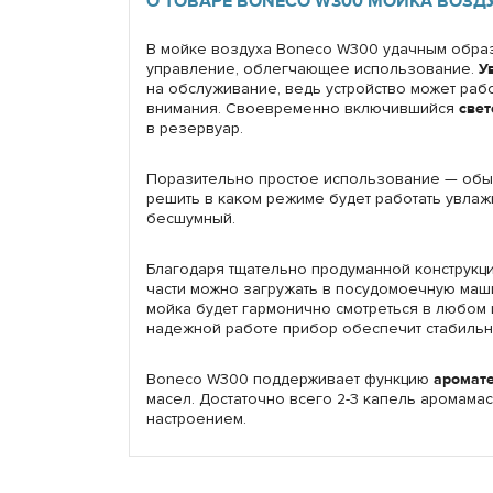
О ТОВАРЕ BONECO W300 МОЙКА ВОЗД
В мойке воздуха Boneco W300 удачным обра
управление, облегчающее использование.
У
на обслуживание, ведь устройство может раб
внимания. Своевременно включившийся
све
в резервуар.
Поразительно простое использование — обыч
решить в каком режиме будет работать увлаж
бесшумный.
Благодаря тщательно продуманной конструкции
части можно загружать в посудомоечную маш
мойка будет гармонично смотреться в любом 
надежной работе прибор обеспечит стабильн
Boneco W300 поддерживает функцию
аромат
масел. Достаточно всего 2-3 капель аромама
настроением.