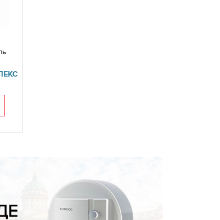
ль
ЛЕКС