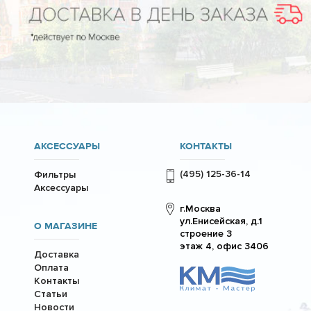
АКСЕССУАРЫ
КОНТАКТЫ
(495) 125-36-14
Фильтры
Аксессуары
г.Москва
ул.Енисейская, д.1
О МАГАЗИНЕ
строение 3
этаж 4, офис 3406
Доставка
Оплата
Контакты
Статьи
Новости