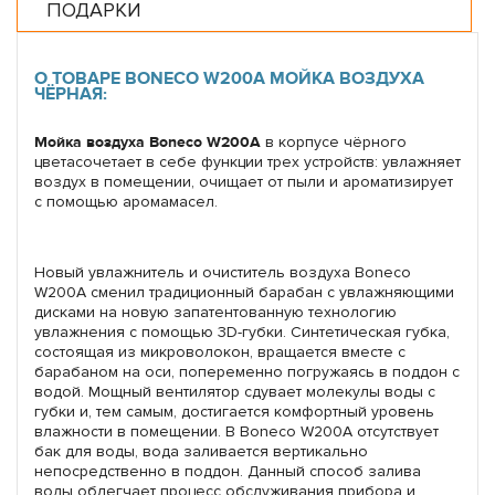
ПОДАРКИ
О ТОВАРЕ BONECO W200A МОЙКА ВОЗДУХА
ЧЁРНАЯ:
Мойка воздуха Boneco W200A
в корпусе чёрного
цветасочетает в себе функции трех устройств: увлажняет
воздух в помещении, очищает от пыли и ароматизирует
с помощью аромамасел.
Новый увлажнитель и очиститель воздуха Boneco
W200A сменил традиционный барабан с увлажняющими
дисками на новую запатентованную технологию
увлажнения с помощью 3D-губки. Синтетическая губка,
состоящая из микроволокон, вращается вместе с
барабаном на оси, попеременно погружаясь в поддон с
водой. Мощный вентилятор сдувает молекулы воды с
губки и, тем самым, достигается комфортный уровень
влажности в помещении. В Boneco W200A отсутствует
бак для воды, вода заливается вертикально
непосредственно в поддон. Данный способ залива
воды облегчает процесс обслуживания прибора и