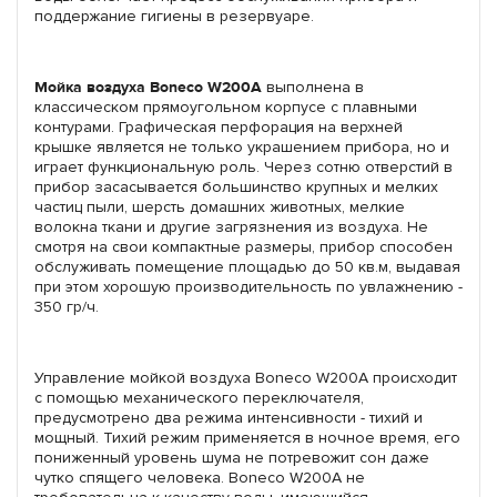
поддержание гигиены в резервуаре.
Мойка воздуха Boneco W200A
выполнена в
классическом прямоугольном корпусе с плавными
контурами. Графическая перфорация на верхней
крышке является не только украшением прибора, но и
играет функциональную роль. Через сотню отверстий в
прибор засасывается большинство крупных и мелких
частиц пыли, шерсть домашних животных, мелкие
волокна ткани и другие загрязнения из воздуха. Не
смотря на свои компактные размеры, прибор способен
обслуживать помещение площадью до 50 кв.м, выдавая
при этом хорошую производительность по увлажнению -
350 гр/ч.
Управление мойкой воздуха Boneco W200A происходит
с помощью механического переключателя,
предусмотрено два режима интенсивности - тихий и
мощный. Тихий режим применяется в ночное время, его
пониженный уровень шума не потревожит сон даже
чутко спящего человека. Boneco W200A не