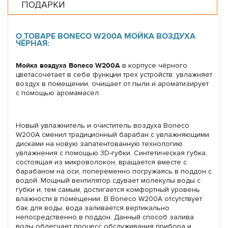
ПОДАРКИ
О ТОВАРЕ BONECO W200A МОЙКА ВОЗДУХА
ЧЁРНАЯ:
Мойка воздуха Boneco W200A
в корпусе чёрного
цветасочетает в себе функции трех устройств: увлажняет
воздух в помещении, очищает от пыли и ароматизирует
с помощью аромамасел.
Новый увлажнитель и очиститель воздуха Boneco
W200A сменил традиционный барабан с увлажняющими
дисками на новую запатентованную технологию
увлажнения с помощью 3D-губки. Синтетическая губка,
состоящая из микроволокон, вращается вместе с
барабаном на оси, попеременно погружаясь в поддон с
водой. Мощный вентилятор сдувает молекулы воды с
губки и, тем самым, достигается комфортный уровень
влажности в помещении. В Boneco W200A отсутствует
бак для воды, вода заливается вертикально
непосредственно в поддон. Данный способ залива
воды облегчает процесс обслуживания прибора и