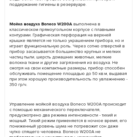
поддержание гигиены в резервуаре.
Мойка воздуха Boneco W200A
выполнена в
классическом прямоугольном корпусе с плавными
контурами. Графическая перфорация на верхней
крышке является не только украшением прибора, но и
играет функциональную роль. Через сотню отверстий в
прибор засасывается большинство крупных и мелких
частиц пыли, шерсть домашних животных, мелкие
волокна ткани и другие загрязнения из воздуха. Не
смотря на свои компактные размеры, прибор способен
обслуживать помещение площадью до 50 кв.м, выдавая
при этом хорошую производительность по увлажнению -
350 гр/ч.
Управление мойкой воздуха Boneco W200A происходит
с помощью механического переключателя,
предусмотрено два режима интенсивности - тихий и
мощный. Тихий режим применяется в ночное время, его
пониженный уровень шума не потревожит сон даже
чутко спящего человека. Boneco W200A не