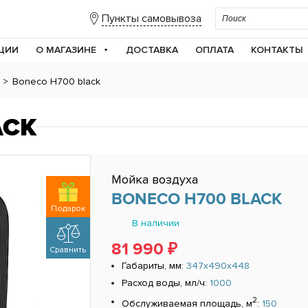
Пункты самовывоза
ЦИИ
О МАГАЗИНЕ
ДОСТАВКА
ОПЛАТА
КОНТАКТЫ
>
Boneco H700 black
ACK
Мойка воздуха
BONECO H700 BLACK
Подарок
В наличии
81 990 ₽
Сравнить
Габариты, мм:
347x490x448
Расход воды, мл/ч:
1000
2
Обслуживаемая площадь, м
:
150