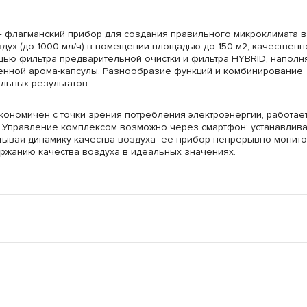
— флагманский прибор для создания правильного микроклимата в
дух (до 1000 мл/ч) в помещении площадью до 150 м2, качественн
щью фильтра предварительной очистки и фильтра HYBRID, наполн
енной арома-капсулы. Разнообразие функций и комбинирование
льных результатов.
кономичен с точки зрения потребления электроэнергии, работает
. Управление комплексом возможно через смартфон: устанавлива
тывая динамику качества воздуха- ее прибор непрерывно монито
ржанию качества воздуха в идеальных значениях.