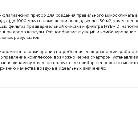
— флагманский прибор для создания правильного микроклимата в
дух (до 1000 мл/ч) в помещении площадью до 150 м2, качественн
щью фильтра предварительной очистки и фильтра HYBRID, наполн
енной арома-капсулы. Разнообразие функций и комбинирование
льных результатов.
кономичен с точки зрения потребления электроэнергии, работает
. Управление комплексом возможно через смартфон: устанавлива
тывая динамику качества воздуха- ее прибор непрерывно монито
ржанию качества воздуха в идеальных значениях.