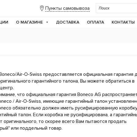
Пункты самовывоза
ЦИИ
О МАГАЗИНЕ
ДОСТАВКА
ОПЛАТА
КОНТАКТЫ
 Boneco/Air-O-Swiss предоставляется официальная гарантия 
оригинального гарантийного талона, Вы можете обратиться в
центр.
мание, что официальная гарантия Boneco AG распространяе
oneco / Air-O-Swiss, имеющие гарантийный талон установленн
oneco обязательно должен иметь русифицированную коробку
тийный талон. Если коробка не русифицирована, а гарантийн
т оригинального, то скорее всего Вам пытаются продать
рый" или поддельный товар.