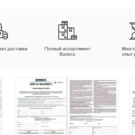
вал доставки
Полный ассортимент
Много
Boneco
опыт 