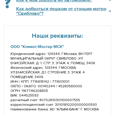
Как к нам доехать на автомобиле?
Как добраться пешком от станции метро
"Свиблово"?
Наши реквизиты:
ООО "Климат-Мастер МСК"
Юридический адрес: 129344, Г.Москва, ВН.ТЕР.Г.
МУНИЦИПАЛЬНЫЙ ОКРУГ СВИБЛОВО, УЛ
ЕНИСЕЙСКАЯ, Д. 1, СТР. 3, ЭТАЖ 4, ПОМЕЩ. 3408
Физический адрес: 129344, Г.МОСКВА
УЛ.ЕНИСЕЙСКАЯ, Д.1, СТРОЕНИЕ 3, ЭТАЖ 4
ПОМЕЩЕНИЕ 3406
ИНН / КПП: 7716818142 / 771601001
ОКПО / ОКАТО: 00140244 / 45280580000
ОГРН: 1167746208805
БИК: 044525593
расчетный счет: 40702810301100007555
корреспондентский счет: 30101810200000000593
Наименование банка: АО "АЛЬФА-БАНК" Г. МОСКВА