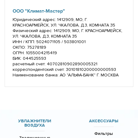
ООО "Климат-Мастер"
Юридический адрес: 1412909, МО, Г.
КРАСНОАРМЕЙСК, УЛ. ЧКАЛОВА, Д.3, КОМНАТА 35
Физический адрес: 1412909, МО, Г. КРАСНОАРМЕЙСК,
УЛ. ЧКАЛОВА, Д.3, КОМНАТА 35
ИНН / КПП: 5024071105 / 503801001
ОКПО: 75278189
ОГРН: 1055004215419
БИК: 044525593
расчетный счет: 40702810902890005321
корреспондентский счет: 30101810200000000593
Наименование банка: АО "АЛЬФА-БАНК" Г. МОСКВА
УВЛАЖНИТЕЛИ
АКСЕССУАРЫ
ВОЗДУХА
Фильтры
Традиционные