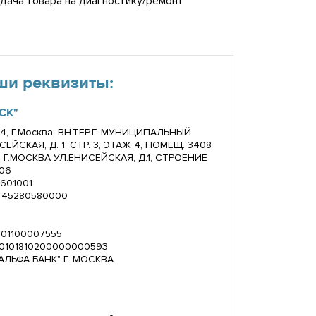
дача товара на диагностику/ремонт
ши реквизиты:
СК"
4, Г.Москва, ВН.ТЕР.Г. МУНИЦИПАЛЬНЫЙ
ЙСКАЯ, Д. 1, СТР. 3, ЭТАЖ 4, ПОМЕЩ. 3408
, Г.МОСКВА УЛ.ЕНИСЕЙСКАЯ, Д.1, СТРОЕНИЕ
06
1601001
/ 45280580000
301100007555
 30101810200000000593
"АЛЬФА-БАНК" Г. МОСКВА