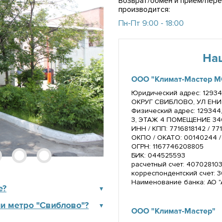
Возврат/обмен и прием/пере
производится:
Пн-Пт 9:00 - 18:00
На
ООО "Климат-Мастер М
Юридический адрес: 12934
ОКРУГ СВИБЛОВО, УЛ ЕНИСЕ
Физический адрес: 129344
3, ЭТАЖ 4 ПОМЕЩЕНИЕ 34
ИНН / КПП: 7716818142 / 77
ОКПО / ОКАТО: 00140244 
ОГРН: 1167746208805
БИК: 044525593
расчетный счет: 40702810
корреспондентский счет:
Наименование банка: АО 
е?
и метро "Свиблово"?
ООО "Климат-Мастер"